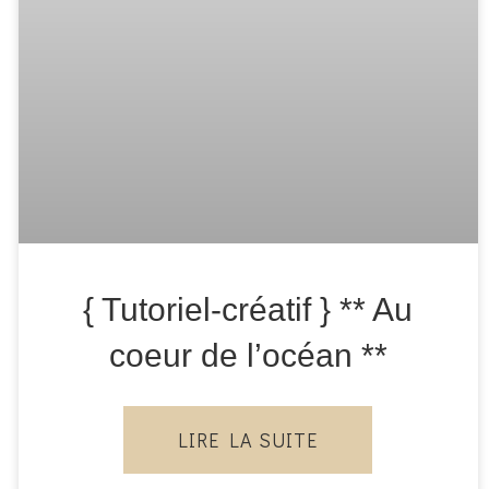
{ Tutoriel-créatif } ** Au
coeur de l’océan **
LIRE LA SUITE