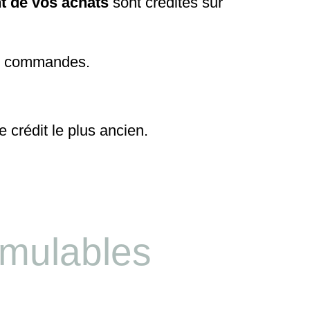
t de vos achats
sont crédités sur
es commandes.
 crédit le plus ancien.
umulables