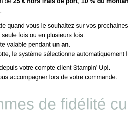
m de
25 € hors frais de port
,
10 % du montan
.
otte quand vous le souhaitez sur vos prochain
eule fois ou en plusieurs fois.
ste valable pendant
un an
.
otte, le système sélectionne automatiquement le
depuis votre compte client Stampin’ Up!.
 vous accompagner lors de votre commande.
mes de fidélité c