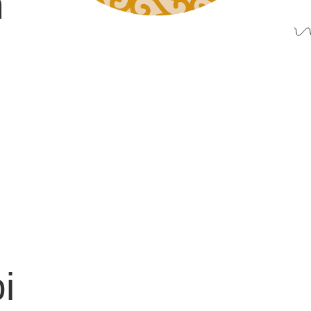
n
n
i