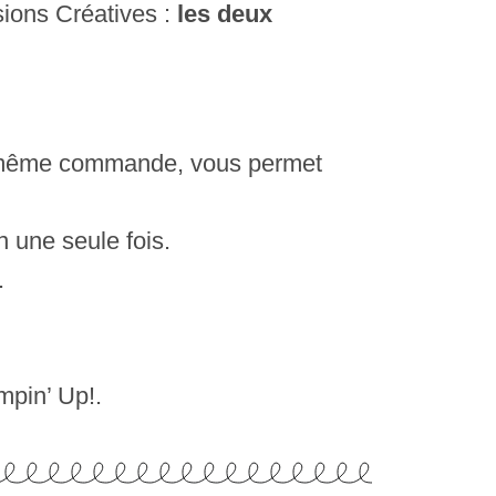
ions Créatives :
les deux
e même commande, vous permet
n une seule fois.
.
mpin’ Up!.