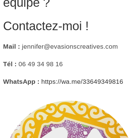
équipe ?
Contactez-moi !
Mail :
jennifer@evasionscreatives.com
T
él :
06 49 34 98 16
WhatsApp :
https://wa.me/33649349816